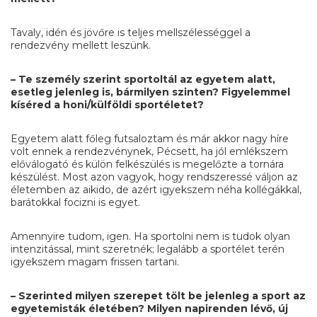
Tavaly, idén és jövőre is teljes mellszélességgel a
rendezvény mellett leszünk.
– Te személy szerint sportoltál az egyetem alatt,
esetleg jelenleg is, bármilyen szinten? Figyelemmel
kíséred a honi/külföldi sportéletet?
Egyetem alatt főleg futsaloztam és már akkor nagy híre
volt ennek a rendezvénynek, Pécsett, ha jól emlékszem
előválogató és külön felkészülés is megelőzte a tornára
készülést. Most azon vagyok, hogy rendszeressé váljon az
életemben az aikido, de azért igyekszem néha kollégákkal,
barátokkal focizni is egyet.
Amennyire tudom, igen. Ha sportolni nem is tudok olyan
intenzitással, mint szeretnék; legalább a sportélet terén
igyekszem magam frissen tartani.
– Szerinted milyen szerepet tölt be jelenleg a sport az
egyetemisták életében? Milyen napirenden lévő, új