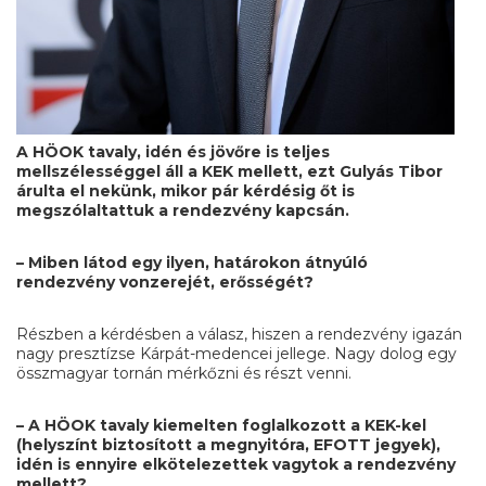
A HÖOK tavaly, idén és jövőre is teljes
mellszélességgel áll a KEK mellett, ezt Gulyás Tibor
árulta el nekünk, mikor pár kérdésig őt is
megszólaltattuk a rendezvény kapcsán.
– Miben látod egy ilyen, határokon átnyúló
rendezvény vonzerejét, erősségét?
Részben a kérdésben a válasz, hiszen a rendezvény igazán
nagy presztízse Kárpát-medencei jellege. Nagy dolog egy
összmagyar tornán mérkőzni és részt venni.
– A HÖOK tavaly kiemelten foglalkozott a
KEK
-kel
(helyszínt biztosított a megnyitóra, EFOTT jegyek),
idén is ennyire elkötelezettek vagytok a rendezvény
mellett?