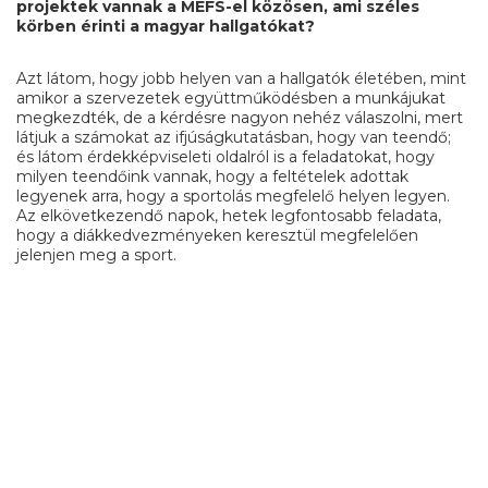
projektek vannak a MEFS-el közösen, ami széles
körben érinti a magyar hallgatókat​?
Azt látom, hogy jobb helyen van a hallgatók életében, mint
amikor a szervezetek együttműködésben a munkájukat
megkezdték, de a kérdésre nagyon nehéz válaszolni, mert
látjuk a számokat az ifjúságkutatásban, hogy van teendő;
és látom érdekképviseleti oldalról is a feladatokat, hogy
milyen teendőink vannak, hogy a feltételek adottak
legyenek arra, hogy a sportolás megfelelő helyen legyen.
Az elkövetkezendő napok, hetek legfontosabb feladata,
hogy a diákkedvezményeken keresztül megfelelően
jelenjen meg a sport.
Faceb
Mas
Em
Gulyás Tibor
,
HÖOK
,
KEK2017
MEGOSZTÁS
Ossza
meg