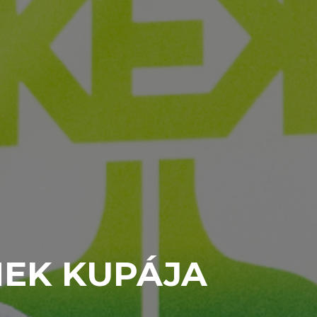
MEK KUPÁJA