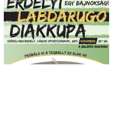
2017-ben a vándorserlegért ismét küzdenek majd
hagyományos ELDK-s résztvevőink, melyeken kívül további