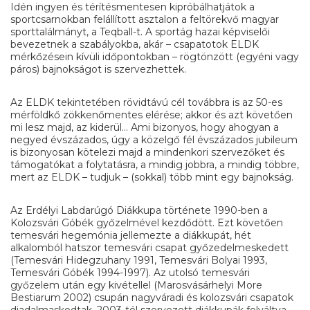
Idén ingyen és térítésmentesen kipróbálhatjátok a
sportcsarnokban felállított asztalon a feltörekvő magyar
sporttalálmányt, a Teqball-t. A sportág hazai képviselői
bevezetnek a szabályokba, akár – csapatotok ELDK
mérkőzésein kívüli időpontokban – rögtönzött (egyéni vagy
páros) bajnokságot is szervezhettek.
Az ELDK tekintetében rövidtávú cél továbbra is az 50-es
mérföldkő zökkenőmentes elérése; akkor és azt követően
mi lesz majd, az kiderül… Ami bizonyos, hogy ahogyan a
negyed évszázados, úgy a közelgő fél évszázados jubileum
is bizonyosan kötelezi majd a mindenkori szervezőket és
támogatókat a folytatásra, a mindig jobbra, a mindig többre,
mert az ELDK – tudjuk – (sokkal) több mint egy bajnokság.
Az Erdélyi Labdarúgó Diákkupa története 1990-ben a
Kolozsvári Góbék győzelmével kezdődött. Ezt követően
temesvári hegemónia jellemezte a diákkupát, hét
alkalomból hatszor temesvári csapat győzedelmeskedett
(Temesvári Hidegzuhany 1991, Temesvári Bolyai 1993,
Temesvári Góbék 1994-1997). Az utolsó temesvári
győzelem után egy kivétellel (Marosvásárhelyi More
Bestiarum 2002) csupán nagyváradi és kolozsvári csapatok