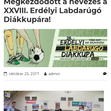
Megkezdődött a nevezés a
XXVIII. Erdélyi Labdarúgó
Diákkupára!
október 25, 2017
admin