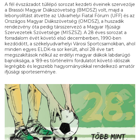
A fél évszázadot túllépő sorozat kezdeti éveinek szervezője
a Brassói Magyar Diákszövetség (BMDSZ) volt, majd a
lebonyolítást átvette az Udvarhelyi Fiatal Fórum (UFF) és az
Országos Magyar Diákszövetség (OMDSZ), a huszadik
rendezvény óta pedig társszervező a Magyar Ifjúsági
Szervezetek Szövetsége (MISZSZ). A 28 éves sorozat a
forradalom évét követő első decemberben, 1990-ben
kezdődött, a székelyudvarhelyi Városi Sportcsarnokban, ahol
minden egyes ELDK-ra sor került, ahol 28 éve tart
megszakítások nélkül az erdélyi magyar diákok labdarúgó
bajnoksága, a ’89-es történelmi fordulatot követő időszak
legrégibb és legszebb hagyományokkal rendelkező amatőr
ifjúsági sporteseménye.