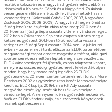
diadalmaskodtak. 2003-tól szervezett diákkupák felváltva
hozták a kolozsvári és a nagyváradi győzelmeket, ebből az
időszakból a Kolozsvári Góbék és a Nagyváradi Zsukások
versengése említésre méltó, ők felváltva vihették haza a
vándorserleget (Kolozsvári Góbék 2005, 2007, Nagyváradi
Zsukások 2006, 2008, 2009). A nagyváradi hegemóniát az
ifjúság lendülete és játéktudása törte meg: 2010-ben és
2011-ben az Ifjúsági Sepsi csapata vitte el a vándorserleget.
2012-ben a Csíkszeredai Sapientia csapata állította meg a
kétszeres győztest, 2013-ban tőlük hódította vissza a
serleget az Ifjúsági Sepsi csapata. 2014-ben – a jubileumi
évben – történelmet írtunk: először az ELDK történetében
magyarországi csapat emelte magasba a trófeát, akik igazi
sportemberekhez méltóan lepték meg a szervezőket: az
ELDK vándorserlegét felújították, csinos talapzatot kapott,
amelyre az összes eddigi győztes nevét felvésették olyan
módon, hogy hely marad még legalább 25 ELDK
győztesnek is. 2015-ben szintén történelmet írtunk, a More
Bestiarum 2002-es győzelme után ismét Marosvásárhelyre
került az ELDK kupája, 2016-ban a F.R.Ady csapata
megvédte címét, így ismét ők hozzák Udvarhelyre a
vándorserleget. Amennyiben idén s győzedelmeskednek,
övék az ELDK vándorkupája, és a szervezők kénytelenek
lesznek újat beszerezni.