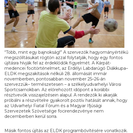
“Több, mint egy bajnokság!” A szervezők hagyományértékű
megszólításukat rögtön azzal folytatják, hogy egy fontos
újításra hívják fel az érdeklődők figyelmét. A Kárpát-
medencei focitörténelmet, az Erdélyi Labdarúgó Diákkupa–
ELDK megszakítások nélküli 28. állomását immár
novemberben, pontosabban november 25–26-án
szervezzük– természetesen – a székelyudvarhelyi Városi
Sportcsarnokban. Az előrehozott időpont a korábbi
résztvevők visszajelzésein alapul. A rendezők ki akarják
próbálni a részvételre gyakorolt pozitív hatását annak, hogy
az Udvarhelyi Fiatal Fórum és a Magyar Ifjúsági
Szervezetek Szövetsége focirendezvénye nem
decemberben kerül sorra.
Másik fontos újítás az ELDK programbővítésére vonatkozik.