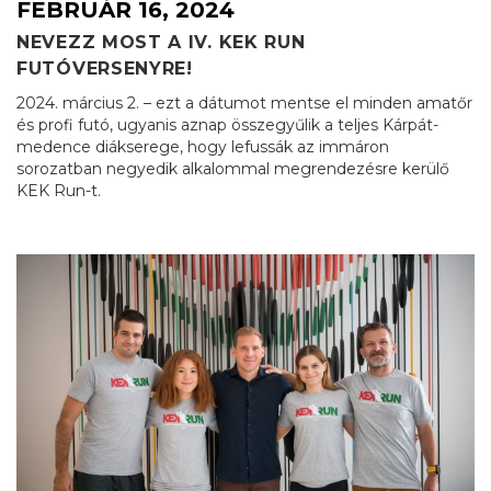
FEBRUÁR 16, 2024
NEVEZZ MOST A IV. KEK RUN
FUTÓVERSENYRE!
2024. március 2. – ezt a dátumot mentse el minden amatőr
és profi futó, ugyanis aznap összegyűlik a teljes Kárpát-
medence diákserege, hogy lefussák az immáron
sorozatban negyedik alkalommal megrendezésre kerülő
KEK Run-t.