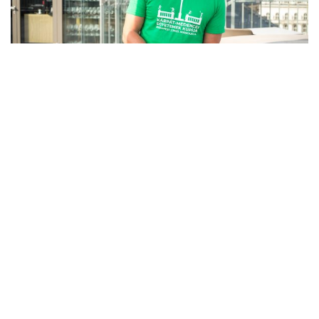
MÁRCIUS 1, 2023
BAJI BALÁZS A 14. KEK NAGYKÖVETE!
Baji Balázs, világbajnoki bronzérmes és Európa-bajnoki
ezüstérmes magyar gátfutó nagy örömmel tett eleget a
rendezők felkérésének, és elvállalta a 14. KEK nagyköveti
tisztségét.