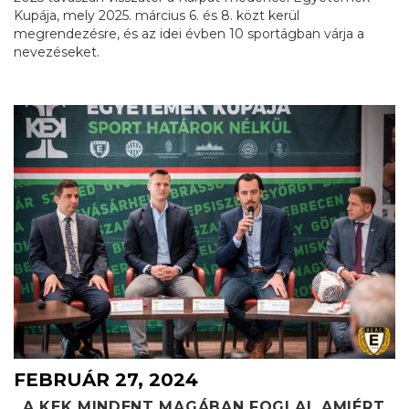
Kupája, mely 2025. március 6. és 8. közt kerül
megrendezésre, és az idei évben 10 sportágban várja a
nevezéseket.
FEBRUÁR 27, 2024
„A KEK MINDENT MAGÁBAN FOGLAL AMIÉRT