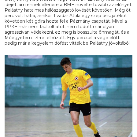
idejét, ám ennek ellenére a BME növelte tovább az előnyét
Palásthy hatalmas hálószaggató lövését követően. Még öt
perc volt hátra, amikor Tivadar Attila egy szép összjátékot
követően két gólra hozta fel a Pázmány csapatát. Mivel a
PPKE már nem faultolhatot, nem tudott már olyan
agresszívan védekezni, ez meg is bosszulta önmagát, és a
Műegyetem 1:4-re elhúzott. Egy perccel a vége előtt
pedig már a kegyelem döfést vitték be Palásthy jóvoltából.