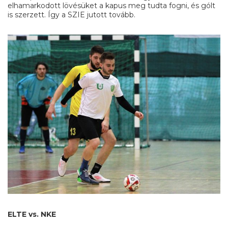
elhamarkodott lövésüket a kapus meg tudta fogni, és gólt
is szerzett. Így a SZIE jutott tovább.
ELTE vs. NKE