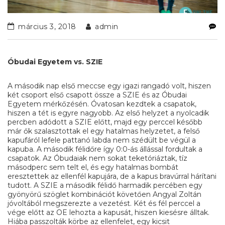
március 3, 2018
admin
Óbudai Egyetem vs. SZIE
A második nap első meccse egy igazi rangadó volt, hiszen
két csoport első csapott össze a SZIE és az Óbudai
Egyetem mérkőzésén. Óvatosan kezdtek a csapatok,
hiszen a tét is egyre nagyobb. Az első helyzet a nyolcadik
percben adódott a SZIE előtt, majd egy perccel később
már ők szalasztottak el egy hatalmas helyzetet, a felső
kapufáról lefele pattanó labda nem szédült be végül a
kapuba. A második félidőre így 0:0-ás állással fordultak a
csapatok. Az Óbudaiak nem sokat teketóriáztak, tíz
másodperc sem telt el, és egy hatalmas bombát
eresztettek az ellenfél kapujára, de a kapus bravúrral hárítani
tudott. A SZIE a második félidő harmadik percében egy
gyönyörű szöglet kombinációt követően Angyal Zoltán
jóvoltából megszerezte a vezetést. Két és fél perccel a
vége előtt az OE lehozta a kapusát, hiszen kiesésre álltak.
Hiába passzolták körbe az ellenfelet, egy kicsit