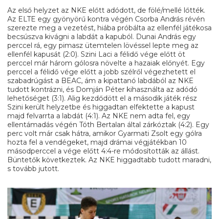
Az első helyzet az NKE előtt adódott, de fölé/mellé lőtték.
Az ELTE egy gyönyörű kontra végén Csorba András révén
szerezte meg a vezetést, hiába próbálta az ellenfél játékosa
becsúszva kivágni a labdát a kapuból. Dunai András egy
perccel rá, egy pimasz ütemtelen lövéssel lepte meg az
ellenfél kapusát (2:0). Szini Laci a félidő vége előtt öt
perccel már három gólosra növelte a hazaiak előnyét. Egy
perccel a félidő vége előtt a jobb szélről végezhetett el
szabadrúgást a BEAC, ám a kipattanó labdából az NKE
tudott kontrázni, és Domján Péter kihasználta az adódó
lehetőséget (3:1). Alig kezdődött el a második játék rész
Szini került helyzetbe és higgadtan elfektette a kapust
majd felvarrta a labdát (4:1). Az NKE nem adta fel, egy
ellentámadás végén Tóth Bertalan által zárkóztak (4:2). Egy
perc volt már csak hátra, amikor Gyarmati Zsolt egy gólra
hozta fel a vendégeket, majd drámai végjátékban 10
másodperccel a vége előtt 4:4-re módosították az állást.
Büntetők következtek. Az NKE higgadtabb tudott maradni,
s tovább jutott.