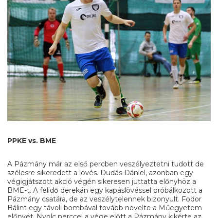
PPKE vs. BME
A Pázmány már az első percben veszélyeztetni tudott de
szélesre sikeredett a lövés. Dudás Dániel, azonban egy
végigjátszott akció végén sikeresen juttatta előnyhöz a
BME-t. A félidő derekán egy kapáslövéssel próbálkozott a
Pázmány csatára, de az veszélytelennek bizonyult. Fodor
Bálint egy távoli bombával tovább növelte a Műegyetem
előnyét. Nyolc perccel a vége előtt a Pázmány kikérte az