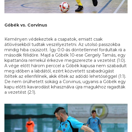
Góbék vs. Corvinus
Keményen védekeztek a csapatok, emiatt csak
átlövésekből tudtak veszélyeztetni. Az utolsó passzokba
mindig hiba csúszott. Így 0:0-ás döntetlennel fordultak rá a
második félidőre. Majd a Góbék 10-ese Gergely Tamás, egy
kipattanóra remekül érkezve megszerezte a vezetést (1:0).
A vége előtt három perccel a Góbék kapusa nem szabadult
meg időben a labdától, ezért közvetett szabadrúgást
ítéltek az ellenfélnek, akik éltek az adódó lehetőséggel (1:1).
De nem örülhetett sokáig a Corvinus, ugyanis a Góbék egy
kapu előtti kavarodást kihasználva újra magukhoz ragadták
a vezetést (2:1).