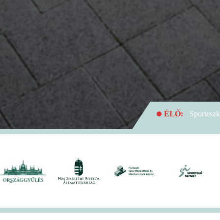
ÉLŐ:
Sporteszk
Egyetemek Kupája
ÉLŐ:
Rekordlé
ÉLŐ:
Soha enny
ÉLŐ:
A hivatal