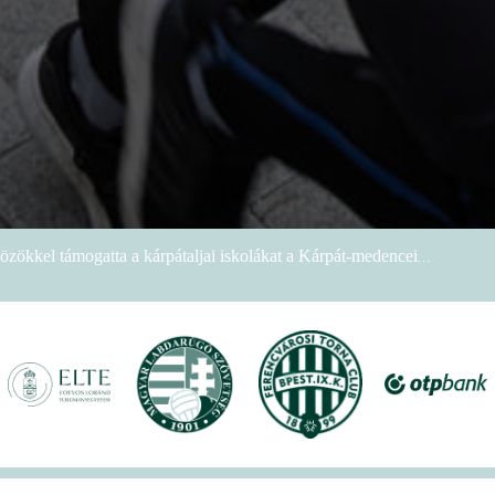
özökkel támogatta a kárpátaljai iskolákat a Kárpát-medencei
tszámmal rendezték meg a VI. Ludovika15–KEK Run futóversenyt
ien nem sportoltatok velünk – rekordokat döntött a XVII. KEK!
os megnyitóval kezdetét vette a XVII. KEK!