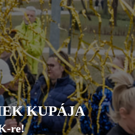
EK KUPÁJA
K-re!