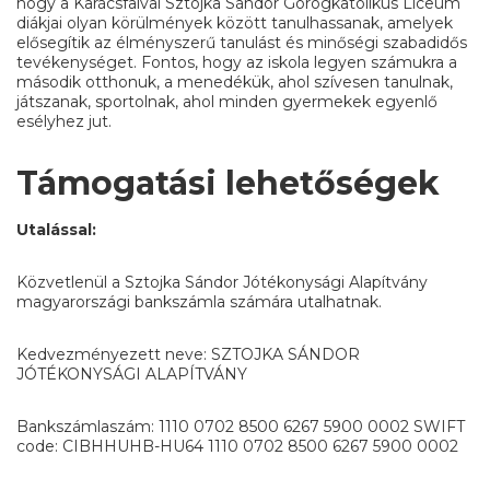
hogy a Karácsfalvai Sztojka Sándor Görögkatolikus Líceum
diákjai olyan körülmények között tanulhassanak, amelyek
elősegítik az élményszerű tanulást és minőségi szabadidős
tevékenységet. Fontos, hogy az iskola legyen számukra a
második otthonuk, a menedékük, ahol szívesen tanulnak,
játszanak, sportolnak, ahol minden gyermekek egyenlő
esélyhez jut.
Támogatási lehetőségek
Utalással:
Közvetlenül a Sztojka Sándor Jótékonysági Alapítvány
magyarországi bankszámla számára utalhatnak.
Kedvezményezett neve: SZTOJKA SÁNDOR
JÓTÉKONYSÁGI ALAPÍTVÁNY
Bankszámlaszám: 1110 0702 8500 6267 5900 0002 SWIFT
code: CIBHHUHB-HU64 1110 0702 8500 6267 5900 0002