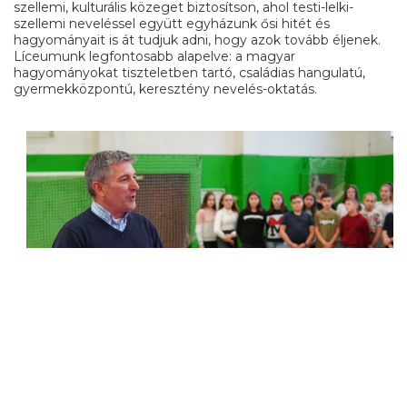
szellemi, kulturális közeget biztosítson, ahol testi-lelki-
szellemi neveléssel együtt egyházunk ősi hitét és
hagyományait is át tudjuk adni, hogy azok tovább éljenek.
Líceumunk legfontosabb alapelve: a magyar
hagyományokat tiszteletben tartó, családias hangulatú,
gyermekközpontú, keresztény nevelés-oktatás.
Tóth Jenő atya
A kárpátaljai magyar görögkatolikusság történelme