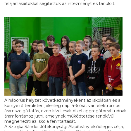
felajánlásaitokkal segítettük az intézményt és tanulóit.
A háborús helyzet következményeként az iskolában és a
környező területen jelenleg napi 4-6 órát van elektromos
áramszolgáltatás, ezen kívül csak dízel aggregátorral tudnak
áramforráshoz jutni, amelynek működtetése rendkívül
megnehezíti az iskola fenntartását.
A Sztojka Sándor Jótékonysági Alapítvány elsődleges célja,