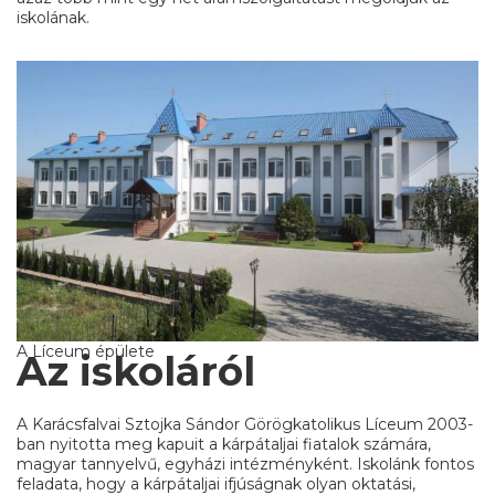
iskolának.
A Líceum épülete
Az iskoláról
A Karácsfalvai Sztojka Sándor Görögkatolikus Líceum 2003-
ban nyitotta meg kapuit a kárpátaljai fiatalok számára,
magyar tannyelvű, egyházi intézményként. Iskolánk fontos
feladata, hogy a kárpátaljai ifjúságnak olyan oktatási,