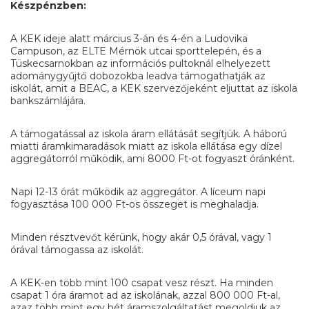
Készpénzben:
A KEK ideje alatt március 3-án és 4-én a Ludovika
Campuson, az ELTE Mérnök utcai sporttelepén, és a
Tüskecsarnokban az információs pultoknál elhelyezett
adománygyűjtő dobozokba leadva támogathatják az
iskolát, amit a BEAC, a KEK szervezőjeként eljuttat az iskola
bankszámlájára.
A támogatással az iskola áram ellátását segítjük. A háború
miatti áramkimaradások miatt az iskola ellátása egy dízel
aggregátorról működik, ami 8000 Ft-ot fogyaszt óránként.
Napi 12-13 órát működik az aggregátor. A líceum napi
fogyasztása 100 000 Ft-os összeget is meghaladja.
Minden résztvevőt kérünk, hogy akár 0,5 órával, vagy 1
órával támogassa az iskolát.
A KEK-en több mint 100 csapat vesz részt. Ha minden
csapat 1 óra áramot ad az iskolának, azzal 800 000 Ft-al,
azaz több mint egy hét áramszolgáltatást megoldjuk az