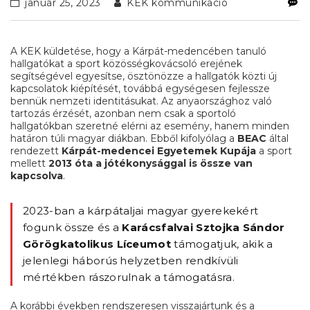
január 25, 2023
KEK kommunikáció
A KEK küldetése, hogy a Kárpát-medencében tanuló
hallgatókat a sport közösségkovácsoló erejének
segítségével egyesítse, ösztönözze a hallgatók közti új
kapcsolatok kiépítését, továbbá egységesen fejlessze
bennük nemzeti identitásukat. Az anyaországhoz való
tartozás érzését, azonban nem csak a sportoló
hallgatókban szeretné elérni az esemény, hanem minden
határon túli magyar diákban. Ebből kifolyólag a
BEAC
által
rendezett
Kárpát-medencei Egyetemek Kupája
a sport
mellett
2013 óta a jótékonysággal is össze van
kapcsolva
.
2023-ban a kárpátaljai magyar gyerekekért
fogunk össze és a
Karácsfalvai Sztojka Sándor
Görögkatolikus Líceumot
támogatjuk, akik a
jelenlegi háborús helyzetben rendkívüli
mértékben rászorulnak a támogatásra.
A korábbi években rendszeresen visszajártunk és a