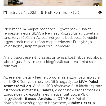
március 4, 2023
KEK kommunikáció
Idén már a 14. Kárpát-medencei Egyetemek Kupáját
rendezte meg a BEAC a Nemzeti Közszolgálati Egyetem
társszervezésében. Az eseményen a budapesti és vidéki
egyetemek mellett több csapat érkezett Erdélyből, a
Vajdaságból, Kárpátaljáról és a Felvidékről.
A multisport esemény az asztalitenisz, kosárlabda, röplabda,
labdarúgás, futsal mellett kiegészült darts, valamint sakk
tornával.
Az esemény egyik kiemelt programja a szombati nap során
a III. KEK Run volt, melynek főtámogatója az
MVM Paksi
Atomerőmű Zrt
. A közel 400 résztvevő futó között rajthoz
állt többek között
Baji Balázs
, világbajnoki bronzérmes és
Európa-bajnoki ezüstérmes magyar gátfutó, a KEK
nagykövete,
Becsei András,
az OTP Bank Retail
divíziójának vezérigazgató-helyettese,
Juhász
Péter
, a