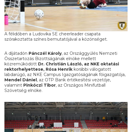
A félidőben a Ludovika SE cheerleader csapata
szórakoztatta színes bemutatójával a közönséget.
A díjátadón
Pánczél Károly
, az Országgyűlés Nemzeti
Összetartozás Bizottságának elnöke mellett
közreműködött
Dr. Christián László
, az NKE oktatási
rektorhelyettese,
Rósa Henrik
korábbi válogatott
labdarúgó, az NKE Campus Igazgatóságának főigazgatója,
Mendel Dániel
, az OTP Bank értékesítési vezetője,
valamint
Pinkóczi Tibor
, az Országos Minifutball
Szövetség elnöke.