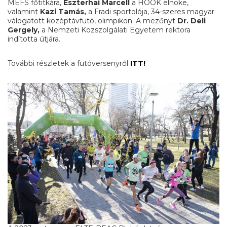
MEFS főtitkára,
Eszterhai Marcell
a HÖOK elnöke,
valamint
Kazi Tamás,
a Fradi sportolója, 34-szeres magyar
válogatott középtávfutó, olimpikon. A mezőnyt
Dr. Deli
Gergely,
a Nemzeti Közszolgálati Egyetem rektora
indította útjára.
További részletek a futóversenyről
ITT!