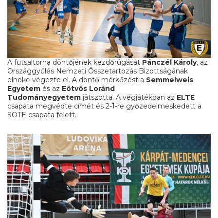
A futsaltorna döntőjének kezdőrúgását
Pánczél Károly
, az
Országgyűlés Nemzeti Összetartozás Bizottságának
elnöke végezte el. A döntő mérkőzést a
Semmelweis
Egyetem
és az
Eötvös Loránd
Tudományegyetem
játszotta. A végjátékban az
ELTE
csapata megvédte címét és 2-1-re győzedelmeskedett a
SOTE csapata felett.