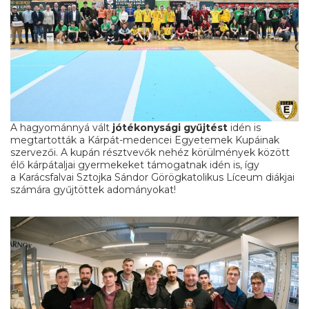
A hagyománnyá vált
jótékonysági gyűjtést
idén is
megtartották a Kárpát-medencei Egyetemek Kupáinak
szervezői. A kupán résztvevők nehéz körülmények között
élő kárpátaljai gyermekeket támogatnak idén is, így
a Karácsfalvai Sztojka Sándor Görögkatolikus Líceum diákjai
számára gyűjtöttek adományokat!