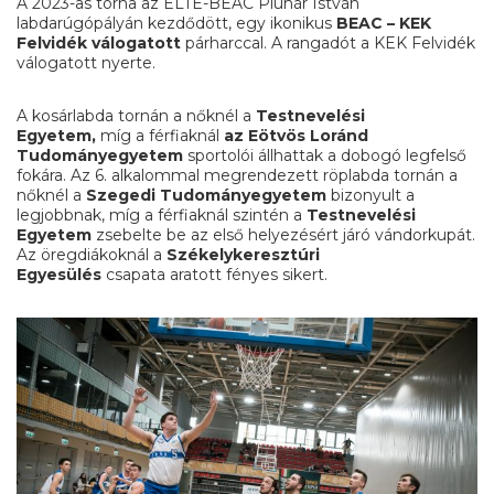
A 2023-as torna az ELTE-BEAC Pluhár István
labdarúgópályán kezdődött, egy ikonikus
BEAC – KEK
Felvidék válogatott
párharccal. A rangadót a KEK Felvidék
válogatott nyerte.
A kosárlabda tornán a nőknél a
Testnevelési
Egyetem,
míg a férfiaknál
az Eötvös Loránd
Tudományegyetem
sportolói állhattak a dobogó legfelső
fokára. Az 6. alkalommal megrendezett röplabda tornán a
nőknél a
Szegedi Tudományegyetem
bizonyult a
legjobbnak, míg a férfiaknál szintén a
Testnevelési
Egyetem
zsebelte be az első helyezésért járó vándorkupát.
Az öregdiákoknál a
Székelykeresztúri
Egyesülés
csapata aratott fényes sikert.