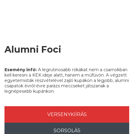
Alumni Foci
Esemény infó:
A legrutinosabb rókákat nem a csarnokban
kell keresni a KEK ideje alatt, hanem a műfüvön. A végzett
egyetemisták részvételével zajló kupákon a legjobb, alumni
csapatok évről-évre parázs meccseket játszanak a
legnépesebb kupánkon.
VERSENYKIÍRÁS
SORSOLÁS