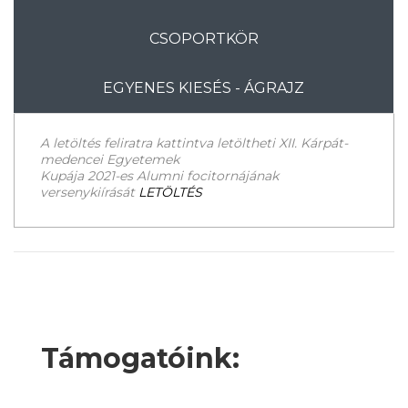
CSOPORTKÖR
EGYENES KIESÉS - ÁGRAJZ
A letöltés feliratra kattintva letöltheti XII. Kárpát-
medencei Egyetemek
Kupája 2021-es Alumni focitornájának
versenykiírását
LETÖLTÉS
Támogatóink: