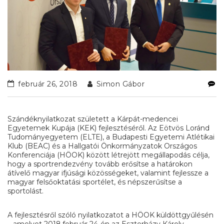
február 26, 2018
Simon Gábor
Szándéknyilatkozat született a Kárpát-medencei
Egyetemek Kupája (KEK) fejlesztéséről. Az Eötvös Loránd
Tudományegyetem (ELTE), a Budapesti Egyetemi Atlétikai
Klub (BEAC) és a Hallgatói Önkormányzatok Országos
Konferenciája (HÖOK) között létrejött megállapodás célja,
hogy a sportrendezvény tovább erősítse a határokon
átívelő magyar ifjúsági közösségeket, valamint fejlessze a
magyar felsőoktatási sportélet, és népszerűsítse a
sportolást.
A fejlesztésről szóló nyilatkozatot a HÖOK küldöttgyűlésén