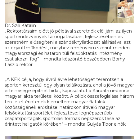
Dr. Szili Katalin
„Rektortársaim előtt jó példával szeretnék elöl járni az ilyen
sportrendezvények támogatásában, fejlesztésében és
szeretném elősegíteni a szándéknyilatkozat aláírásával azt
az együttműködést, melyhez reményeim szerint minden
magyarországi és határon túli felsőoktatási intézmény
csatlakozni fog” – mondta köszöntő beszédében Borhy
László rektor.
„A KEK célja, hogy évről évre lehetőséget teremtsen a
sporton keresztül egy olyan találkozásra, ahol a jövő magyar
értelmisége építhet hidat, kapcsolatot a Kárpát-medence
magyar lakta területei között. A célok összefoglalása három
területet érintenek kiemelten: magyar fiatalok
közösségének erősítése; határokon átívelő magyar
felsőoktatási sportélet fejlesztése; legnépszerűbb
csapatsportágak, sportolási formák népszerűsítése az
érintett hallgatók körében” – mondta Gulyás Tibor elnök.