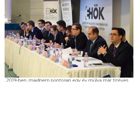
„2019-ben, majdnem pontosan egy év múlva már tízéves
lesz a KEK. A mai nap mérföldkő a rendezvény életében.
Széleskörű összefogással nagyszabású multisport
eseménnyé szeretnénk fejleszteni a kezdeményezést. A
szándéknyilatkozat aláírása minden felsőoktatási
intézménnyel, azért fontos, hogy megvalósítsuk a KEK
jelmondatát: Egyetemi sport határok nélkül. ” – emelte ki
Simon Gábor igazgató.
A Kárpát-medencei Egyetemek Kupáját jövő héten már