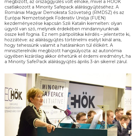
megbízott, az országgyűlés volt elnöke, mivel a HÖOK
csatlakozott a Minority Safepack aláírásgyűjtéséhez. A
Romániai Magyar Demokrata Szövetség (RMDSZ) és az
Európai Nemzetiségek Föderatív Uniója (FUEN)
kezdeményezése kapcsán Szili Katalin kiemelten: olyan
ügyről van szó, melynek érdekében mindannyiunknak
össze kell fognia. Ez nem pártpolitikai kérdés – jelentette ki,
hozzátéve: az aláírásgyűjtés történelmi esélyt kínál arra,
hogy tehessünk valamit a határainkon túl élőkért. A
miniszterelnöki megbízott hangsúlyozta: az autonómia
ügyében kizárólag akkor érhetünk el érdemi eredményt, ha
a Minority SafePack aláírásgyűjtés április 3-án sikerrel zárul.