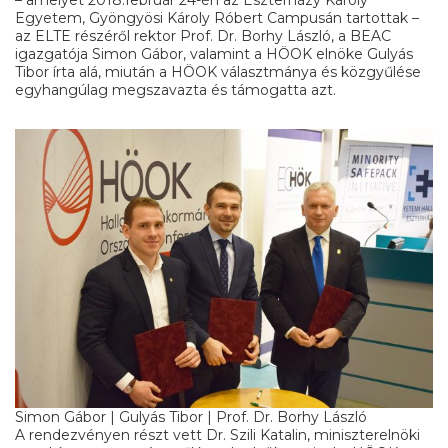
– amelyet 2018.február 24-én az Eszterházy Károly
Egyetem, Gyöngyösi Károly Róbert Campusán tartottak –
az ELTE részéről rektor Prof. Dr. Borhy László, a BEAC
igazgatója Simon Gábor, valamint a HÖOK elnöke Gulyás
Tibor írta alá, miután a HÖOK választmánya és közgyűlése
egyhangúlag megszavazta és támogatta azt.
Simon Gábor | Gulyás Tibor | Prof. Dr. Borhy László
A rendezvényen részt vett Dr. Szili Katalin, miniszterelnöki