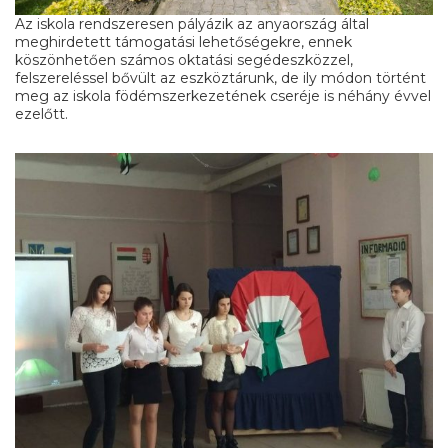
Az iskola rendszeresen pályázik az anyaország által
meghirdetett támogatási lehetőségekre, ennek
köszönhetően számos oktatási segédeszközzel,
felszereléssel bővült az eszköztárunk, de ily módon történt
meg az iskola födémszerkezetének cseréje is néhány évvel
ezelőtt.