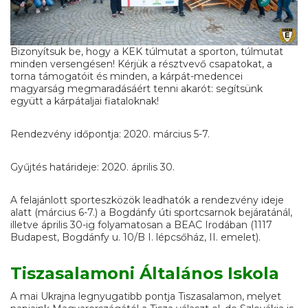
Bizonyítsuk be, hogy a KEK túlmutat a sporton, túlmutat
minden versengésen! Kérjük a résztvevő csapatokat, a
torna támogatóit és minden, a kárpát-medencei
magyarság megmaradásáért tenni akarót: segítsünk
együtt a kárpátaljai fiataloknak!
Rendezvény időpontja: 2020. március 5-7.
Gyűjtés határideje: 2020. április 30.
A felajánlott sporteszközök leadhatók a rendezvény ideje
alatt (március 6-7.) a Bogdánfy úti sportcsarnok bejáratánál,
illetve április 30-ig folyamatosan a BEAC Irodában (1117
Budapest, Bogdánfy u. 10/B I. lépcsőház, II. emelet).
Tiszasalamoni Általános Iskola
A mai Ukrajna legnyugatibb pontja Tiszasalamon, melyet