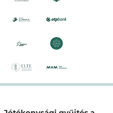
Jótékonysági gyűjtés a