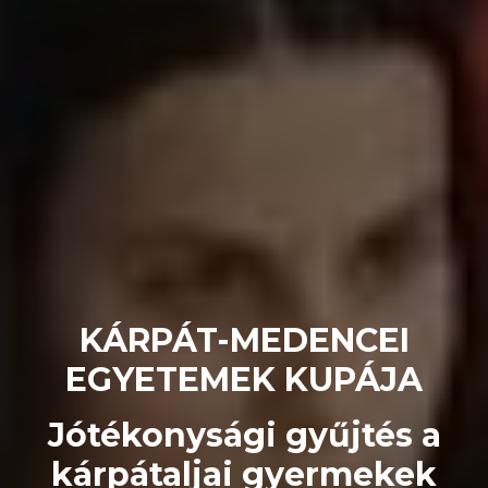
KÁRPÁT-MEDENCEI
EGYETEMEK KUPÁJA
Jótékonysági gyűjtés a
kárpátaljai gyermekek