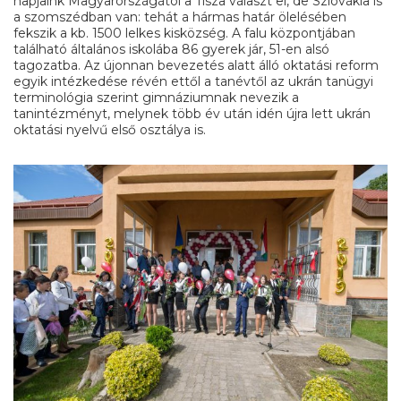
napjaink Magyarországától a Tisza választ el, de Szlovákia is
a szomszédban van: tehát a hármas határ ölelésében
fekszik a kb. 1500 lelkes kisközség. A falu központjában
található általános iskolába 86 gyerek jár, 51-en alsó
tagozatba. Az újonnan bevezetés alatt álló oktatási reform
egyik intézkedése révén ettől a tanévtől az ukrán tanügyi
terminológia szerint gimnáziumnak nevezik a
tanintézményt, melynek több év után idén újra lett ukrán
oktatási nyelvű első osztálya is.