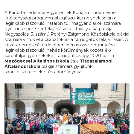
A Kárpát-medencei Egyetemek Kupája minden évben
jótékonysági programmal egészül ki, melynek során a
leginkább rászoruló, határon túli magyar diákok számára
gyűjtünk sportszer felajánlásokat. Tavaly a kárpátaljai,
Nagyszőlősi 3. számú Perényi Zsigmond Középiskola diákjai
számára vittük el a csapatok és a támogatók felajánlásait. A
közös, nemes cél érdekében idén is összefogunk és a
leginkább rászoruló, nehéz körülmények között élő
kárpátaljai gyermekeket támogatjuk, így 2020-ban a
Mezőgecsei Általános Iskola
és a
Tiszasalamoni
Általános Iskola
diákjai számára gyűjtünk
sportfelszereléseket és adományokat.