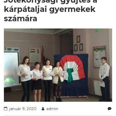
kárpátaljai gyermekek
számára
január 9, 2020
admin