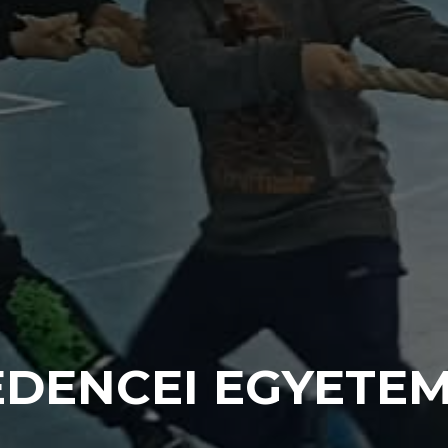
DENCEI EGYETE