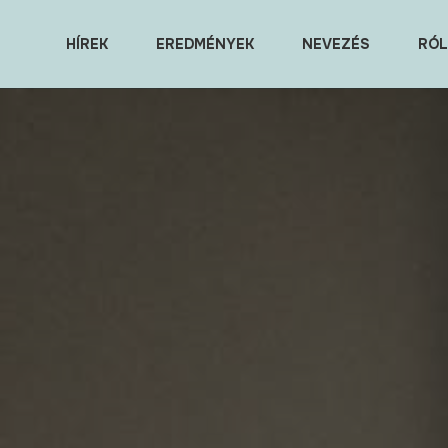
HÍREK
EREDMÉNYEK
NEVEZÉS
RÓL