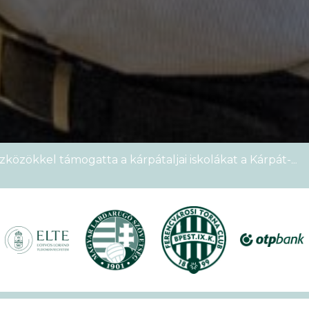
zközökkel támogatta a kárpátaljai iskolákat a Kárpát-
emek Kupája
étszámmal rendezték meg a VI. Ludovika15–KEK Run
nyien nem sportoltatok velünk – rekordokat döntött a
alos megnyitóval kezdetét vette a XVII. KEK!