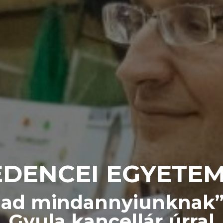
DENCEI EGYETE
st ad mindannyiunknak”
Gyula kancellár úrral