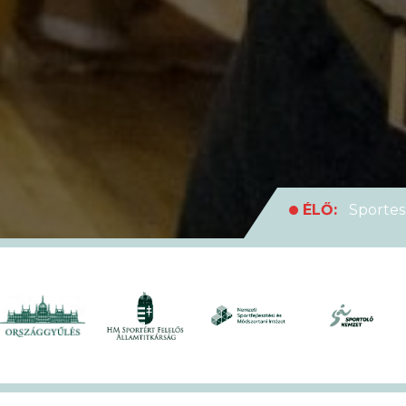
ÉLŐ:
Sportes
medencei Egyet
ÉLŐ:
Rekordl
futóversenyt
ÉLŐ:
Soha en
XVII. KEK!
ÉLŐ:
A hivat