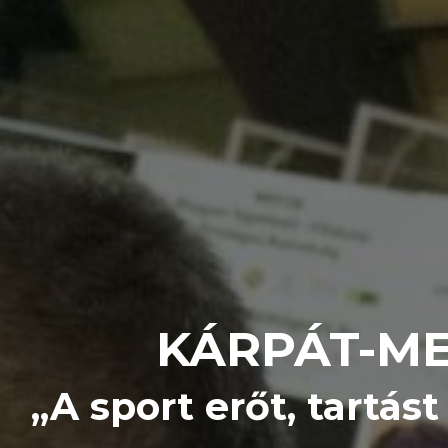
KÁRPÁT-ME
,,A sport erőt, tartá