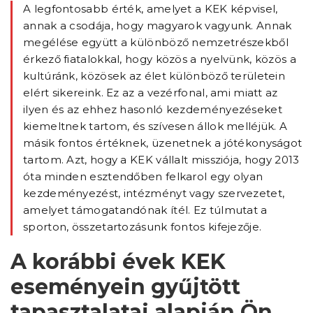
A legfontosabb érték, amelyet a KEK képvisel,
annak a csodája, hogy magyarok vagyunk. Annak
megélése együtt a különböző nemzetrészekből
érkező fiatalokkal, hogy közös a nyelvünk, közös a
kultúránk, közösek az élet különböző területein
elért sikereink. Ez az a vezérfonal, ami miatt az
ilyen és az ehhez hasonló kezdeményezéseket
kiemeltnek tartom, és szívesen állok melléjük. A
másik fontos értéknek, üzenetnek a jótékonyságot
tartom. Azt, hogy a KEK vállalt missziója, hogy 2013
óta minden esztendőben felkarol egy olyan
kezdeményezést, intézményt vagy szervezetet,
amelyet támogatandónak ítél. Ez túlmutat a
sporton, összetartozásunk fontos kifejezője.
A korábbi évek KEK
eseményein gyűjtött
tapasztalatai alapján Ön