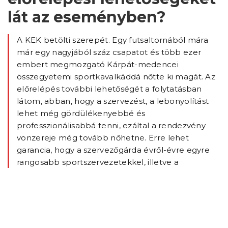
lát az eseményben?
A KEK betölti szerepét. Egy futsaltornából mára
már egy nagyjából száz csapatot és több ezer
embert megmozgató Kárpát-medencei
összegyetemi sportkavalkáddá nőtte ki magát. Az
előrelépés további lehetőségét a folytatásban
látom, abban, hogy a szervezést, a lebonyolítást
lehet még gördülékenyebbé és
professzionálisabbá tenni, ezáltal a rendezvény
vonzereje még tovább nőhetne. Erre lehet
garancia, hogy a szervezőgárda évről-évre egyre
rangosabb sportszervezetekkel, illetve a
vállalkozói szektor egyre kiemeltebb szereplőivel
tud olyan együttműködési megállapodásokat
kötni, amelyek hozzájárulnak a KEK sikeréhez és
töretlen fejlődéséhez.