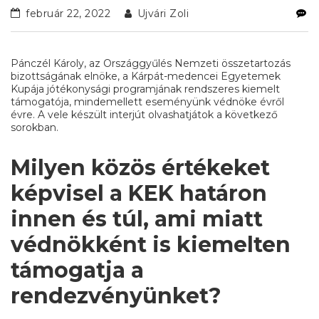
február 22, 2022
Ujvári Zoli
Pánczél Károly, az Országgyűlés Nemzeti összetartozás
bizottságának elnöke, a Kárpát-medencei Egyetemek
Kupája jótékonysági programjának rendszeres kiemelt
támogatója, mindemellett eseményünk védnöke évről
évre. A vele készült interjút olvashatjátok a következő
sorokban.
Milyen közös értékeket
képvisel a KEK határon
innen és túl, ami miatt
védnökként is kiemelten
támogatja a
rendezvényünket?