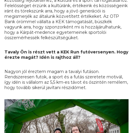
közösség fejlődéséhez, a kultúra és a sport támogatásához.
Felelősséget érzünk a kultúránk, értékeink és közösségeink
iránt és törekszünk arra, hogy a jövő generációi is
megismerjék az általunk közvetített értékeket. Az OTP
Bank örömmel vállalta a KEK támogatását, büszkék
vagyunk arra, hogy szponzorként mi is hozzájárulhatunk,
hogy a Kárpát-medence egyetemeinek sportolói
összemérhessék felkészültségüket.
Tavaly Ön is részt vett a KEK Run futóversenyen. Hogy
érezte magát? Idén is rajthoz áll?
Nagyon jól éreztem magam a tavalyi futáson.
Rendszeresen futok, a sport és a futás szeretete motivál,
így idén is vállalom az 5,5 km-es távot és őszintén remélem,
hogy tovább sikerül javítani részidőmet.