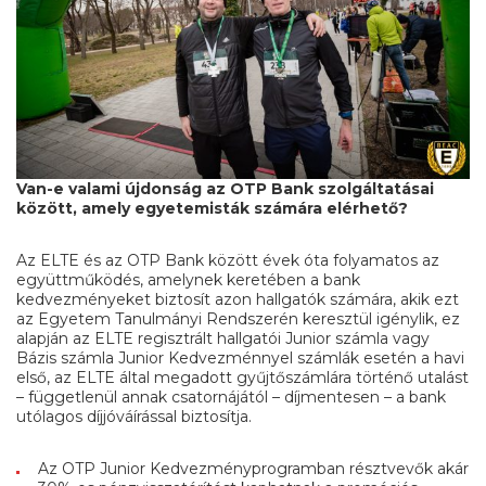
Van-e valami újdonság az OTP Bank szolgáltatásai
között, amely egyetemisták számára elérhető?
Az ELTE és az OTP Bank között évek óta folyamatos az
együttműködés, amelynek keretében a bank
kedvezményeket biztosít azon hallgatók számára, akik ezt
az Egyetem Tanulmányi Rendszerén keresztül igénylik, ez
alapján az ELTE regisztrált hallgatói Junior számla vagy
Bázis számla Junior Kedvezménnyel számlák esetén a havi
első, az ELTE által megadott gyűjtőszámlára történő utalást
– függetlenül annak csatornájától – díjmentesen – a bank
utólagos díjjóváírással biztosítja.
Az OTP Junior Kedvezményprogramban résztvevők akár