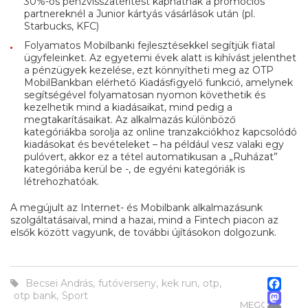
30%-os pénzvisszatérítést kaphatnak a promóciós
partnereknél a Junior kártyás vásárlások után (pl.
Starbucks, KFC)
Folyamatos Mobilbanki fejlesztésekkel segítjük fiatal
ügyfeleinket. Az egyetemi évek alatt is kihívást jelenthet
a pénzügyek kezelése, ezt könnyítheti meg az OTP
MobilBankban elérhető Kiadásfigyelő funkció, amelynek
segítségével folyamatosan nyomon követhetik és
kezelhetik mind a kiadásaikat, mind pedig a
megtakarításaikat. Az alkalmazás különböző
kategóriákba sorolja az online tranzakciókhoz kapcsolódó
kiadásokat és bevételeket – ha például vesz valaki egy
pulóvert, akkor ez a tétel automatikusan a „Ruházat”
kategóriába kerül be -, de egyéni kategóriák is
létrehozhatóak.
A megújult az Internet- és Mobilbank alkalmazásunk
szolgáltatásaival, mind a hazai, mind a Fintech piacon az
elsők között vagyunk, de további újításokon dolgozunk.
Fa
Becsei András
,
futóverseny
,
kek run
,
otp
,
M
otp bank
,
Sport
MEGOSZTÁS