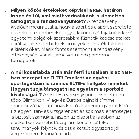
Milyen közös értékeket képvisel a KEK határon
innen és túl, ami miatt védnökként is kiemelten
támogatja a rendezvényünket?
A rendezvény
kiválóan megmutatja, hogy a sport és a sport szeretete
összeköti az embereket, így a különböző tájakról érkező
egyetemi polgárok szorosabbra fűzhetik kapcsolataikat,
barátságok születhetnek, amelyek egész életükben
elkísérik őket. Másik fontos szempont a rendezvény
jótékonysági vonala, amelyet mindig örömmel
támogatok.
A női kosárlabda után már férfi futsalban is az NB1-
ben szerepel az ELTE! Emellett az egyéni
sportágakban is számos ELTE-s hallgató remekel.
Hogyan tudja támogatni az egyetem a sportoló
kiválóságait?
Az ELTE a versenysport tekintetében
több Olimpikon, Világ- és Európa bajnoki címmel
rendelkező hallgatójának kettős karrierprogramot kínál.
Ez egyéni tan- és vizsgarendet és sok más lehetőséget
is biztosít számukra, hiszen az élsportra is abban az
életkorban van lehetőség, amikor a felsőfokú
tanulmányok folynak, és ezt a kettőt egyszerre jól
végezni nem könnyű feladat.