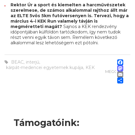
Rektor Úr a sport és kiemelten a harcművészetek
szerelmese, de számos alkalommal rajthoz állt már
az ELTE 5vös 5km futóversenyen is. Tervezi, hogy a
március 4-i KEK Run valamely távján is
megméretteti magát?
Sajnos a KEK rendezvény
időpontjában külföldön tartózkodom, így nem tudok
részt venni egyik távon sem. Remélem következő
alkalommal lesz lehetőségem ezt pótolni.
Fa
BEAC
,
interjú
,
M
kárpát-medencei egyetemek kupája
,
KEK
MEGOSZTÁS
Em
Os
m
Támogatóink: