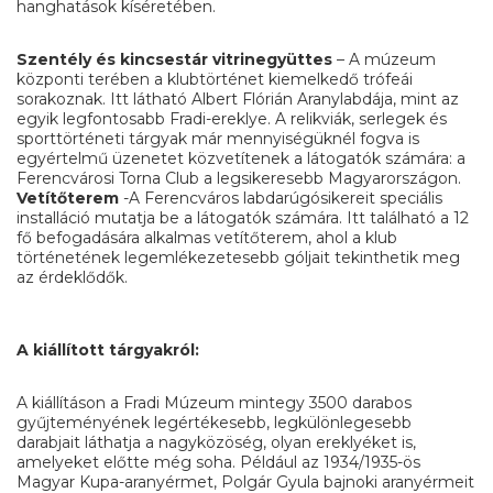
hanghatások kíséretében.
Szentély és kincsestár vitrinegyüttes
– A múzeum
központi terében a klubtörténet kiemelkedő trófeái
sorakoznak. Itt látható Albert Flórián Aranylabdája, mint az
egyik legfontosabb Fradi-ereklye. A relikviák, serlegek és
sporttörténeti tárgyak már mennyiségüknél fogva is
egyértelmű üzenetet közvetítenek a látogatók számára: a
Ferencvárosi Torna Club a legsikeresebb Magyarországon.
Vetítőterem
-A Ferencváros labdarúgósikereit speciális
installáció mutatja be a látogatók számára. Itt található a 12
fő befogadására alkalmas vetítőterem, ahol a klub
történetének legemlékezetesebb góljait tekinthetik meg
az érdeklődők.
A kiállított tárgyakról:
A kiállításon a Fradi Múzeum mintegy 3500 darabos
gyűjteményének legértékesebb, legkülönlegesebb
darabjait láthatja a nagyközöség, olyan ereklyéket is,
amelyeket előtte még soha. Például az 1934/1935-ös
Magyar Kupa-aranyérmet, Polgár Gyula bajnoki aranyérmeit