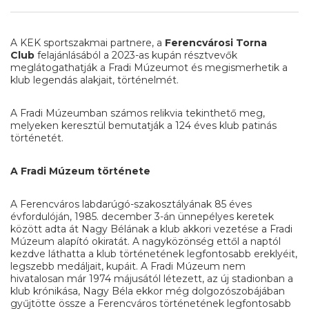
A KEK sportszakmai partnere, a
Ferencvárosi Torna
Club
felajánlásából a 2023-as kupán résztvevők
meglátogathatják a Fradi Múzeumot és megismerhetik a
klub legendás alakjait, történelmét.
A Fradi Múzeumban számos relikvia tekinthető meg,
melyeken keresztül bemutatják a 124 éves klub patinás
történetét.
A Fradi Múzeum története
A Ferencváros labdarúgó-szakosztályának 85 éves
évfordulóján, 1985. december 3-án ünnepélyes keretek
között adta át Nagy Bélának a klub akkori vezetése a Fradi
Múzeum alapító okiratát. A nagyközönség ettől a naptól
kezdve láthatta a klub történetének legfontosabb ereklyéit,
legszebb medáljait, kupáit. A Fradi Múzeum nem
hivatalosan már 1974 májusától létezett, az új stadionban a
klub krónikása, Nagy Béla ekkor még dolgozószobájában
gyűjtötte össze a Ferencváros történetének legfontosabb