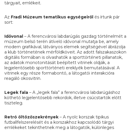
tárgyait, emlékeit.
Az
Fradi Múzeum tematikus egységeiről
és írtunk pár
sort:
Idővonal
– A ferencvárosi labdarúgás gazdag történelmét a
múzeum belső terén átívelő idővonal mutatja be, amely
modern grafikával, látványos elemek segítségével ábrázolja
a klub történetének mérföldköveit. Az adott falszakaszokon
digitális formában is olvashatók a sporttörténeti pillanatok,
az adatok monotonitását beépített vitrinek oldják, a
legjelentősebb sporttörténeti ereklyék bemutatásával. A
vitrinek egy része formabontó, a látogatói interakcióra
reagáló okosvitrin.
Legek fala
– A „legek fala” a ferencvárosi labdarúgáshoz
köthető legjelentősebb rekordok, illetve csúcstartók előtt
tiszteleg.
Retró öltözőszekrények
– A nyolc korszak tipikus
futballfelszerelését és a korszakhoz kapcsolódó tárgyi
emlékeket tekinthetnek meg a látogatók, különleges