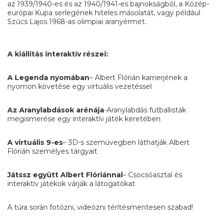
az 1939/1940-es és az 1940/1941-es bajnokságból, a Közép-
európai Kupa serlegének hiteles másolatát, vagy például
Szűcs Lajos 1968-as olimpiai aranyérmét.
A kiállítás interaktív részei:
A Legenda nyomában
– Albert Flórián karrierjének a
nyomon követése egy virtuális vezetéssel
Az Aranylabdások arénája
-Aranylabdás futballisták
megismerése egy interaktív játék keretében
A virtuális 9-es
– 3D-s szemüvegben láthatják Albert
Flórián személyes tárgyait
Játssz együtt Albert Flóriánnal
– Csocsóasztal és
interaktív játékok várják a látogatókat
A túra során fotózni, videózni térítésmentesen szabad!