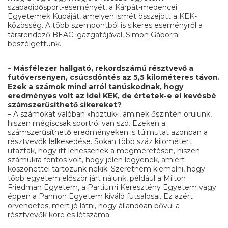
szabadidősport-eseményét, a Kárpát-medencei
Egyetemek Kupáját, amelyen ismét összejött a KEK-
közösség. A több szempontból is sikeres eseményről a
társrendező BEAC igazgatójával, Simon Gáborral
beszélgettünk.
– Másfélezer hallgató, rekordszámú résztvevő a
futóversenyen, csúcsdöntés az 5,5 kilométeres távon.
Ezek a számok mind arról tanúskodnak, hogy
eredményes volt az idei KEK, de értetek-e el kevésbé
számszerűsíthető sikereket?
– A számokat valóban »hoztuk«, aminek őszintén örülünk,
hiszen mégiscsak sportról van szó. Ezeken a
számszerűsíthető eredményeken is túlmutat azonban a
résztvevők lelkesedése. Sokan több száz kilométert
utaztak, hogy itt lehessenek a megméretésen, hiszen
számukra fontos volt, hogy jelen legyenek, amiért
köszönettel tartozunk nekik. Szeretném kiemelni, hogy
több egyetem először járt nálunk, például a Milton
Friedman Egyetem, a Partiumi Keresztény Egyetem vagy
éppen a Pannon Egyetem kiváló futsalosai. Ez azért
örvendetes, mert jó látni, hogy állandóan bővül a
résztvevők köre és létszáma.