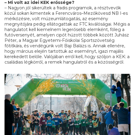
– Mi volt az idei KEK erőssége?
– Nagyon jól sikerültek a fradis programok, a résztvevők
közül sokan kimentek a Ferencváros–Mezőkövesd NB I-es
mérkőzésre, volt múzeumlátogatás, az esemény
megnyitójára pedig ellátogattak az FTC kiválóságai. Mégis a
hangulatot kell kiemelnem legerősebb elemként, főleg a
futóversenyét, amelyen cipőt húzott többek között Juhász
Péter, a Magyar Egyetemi-Főiskolai Sportszövetség
főtitkára, és vendégünk volt Baji Balázs is. Annak ellenére,
hogy március elején tartottuk az eseményt, igazi majális
kerekedett belőle. Valójában erről kell, hogy szóljon a KEK: a
családias légkörről, a remek hangulatról és a közösségről.