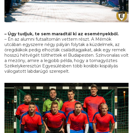
– Úgy tudjuk, te sem maradtál ki az eseményekből.
– Én az alumni futsaltornán vettem részt. A Mérnök
utcában egyszerre négy pályán folytak a küzdelmek, az
öregdiákok pedig elhozták családtagjaikat, akik egy remek
hosszú hétvégét tölthettek el Budapesten. Színvonalas volt
a mezőny, amire a legjobb példa, hogy a tornagyőztes
Székelykeresztúri Egyesülésben több korábbi kispályás
válogatott labdarúgó szerepelt.