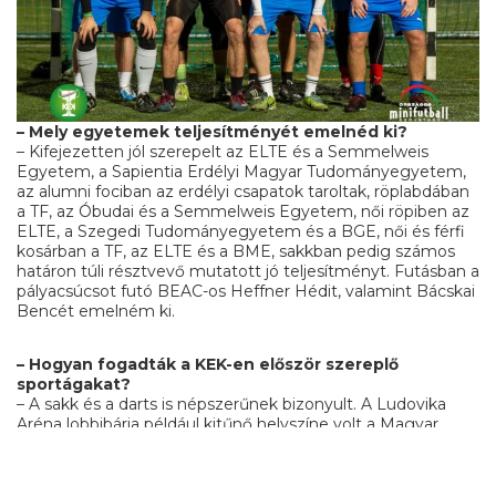
– Mely egyetemek teljesítményét emelnéd ki?
– Kifejezetten jól szerepelt az ELTE és a Semmelweis
Egyetem, a Sapientia Erdélyi Magyar Tudományegyetem,
az alumni fociban az erdélyi csapatok taroltak, röplabdában
a TF, az Óbudai és a Semmelweis Egyetem, női röpiben az
ELTE, a Szegedi Tudományegyetem és a BGE, női és férfi
kosárban a TF, az ELTE és a BME, sakkban pedig számos
határon túli résztvevő mutatott jó teljesítményt. Futásban a
pályacsúcsot futó BEAC-os Heffner Hédit, valamint Bácskai
Bencét emelném ki.
– Hogyan fogadták a KEK-en először szereplő
sportágakat?
– A sakk és a darts is népszerűnek bizonyult. A Ludovika
Aréna lobbibárja például kitűnő helyszíne volt a Magyar
Dartsszövetség által rendezett versenyeknek: a dartsénak,
a sakkénak és az asztalitenisznek. Ez a három egyéni
sportág jelentős mértékben hozzájárult az esemény