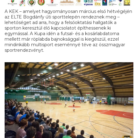
A KEK – amelyet hagyományosan március első hétvégéjén
az ELTE Bogdánfy úti sporttelepén rendeznek meg –
lehetőséget ad arra, hogy a felsőoktatási hallgatók a
sporton keresztül élő kapcsolatot építhessenek ki
egymással. A Kupa idén a futsal- és a kosárlabdatorna
mellett már röplabda bajnoksággal is kiegészül, ezzel
mindinkább multisport eseménnyé téve az összmagyar
sportrendezvényt.