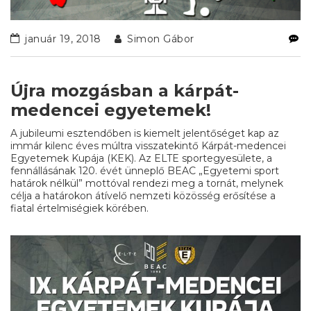
január 19, 2018
Simon Gábor
Újra mozgásban a kárpát-
medencei egyetemek!
A jubileumi esztendőben is kiemelt jelentőséget kap az
immár kilenc éves múltra visszatekintő Kárpát-medencei
Egyetemek Kupája (KEK). Az ELTE sportegyesülete, a
fennállásának 120. évét ünneplő BEAC „Egyetemi sport
határok nélkül” mottóval rendezi meg a tornát, melynek
célja a határokon átívelő nemzeti közösség erősítése a
fiatal értelmiségiek körében.