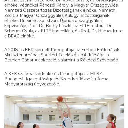
A rendezvény fővédnöke Dr. Kövér László, az Országgyűlés
elnöke, védnökei Pánczél Károly, a Magyar Országgyűlés
Nemzeti Összetartozás Bizottságának elnöke, Németh
Zsolt, a Magyar Országgyűlés Külügyi Bizottságának
elnöke, Dr. Simicskó István, Újbuda országgyűlési
képviselője, Prof. Dr. Borhy László, az ELTE rektora, Dr.
Scheuer Gyula, az ELTE kancellárja, és Prof. Dr. Hamar Imre,
a BEAC elnöke.
A 2018-as KEK kiemelt támogatója az Emberi Erőforrások
Minisztériumának Sportért Felelős Államtitkársága, a
Bethlen Gábor Alapkezelő, valamint a Rákóczi Szövetség.
A KEK szakmai védnöke és támogatója az MLSZ –
Budapesti Igazgatósága és Szendrei József, a Joma
Magyarország ügyvezetője.