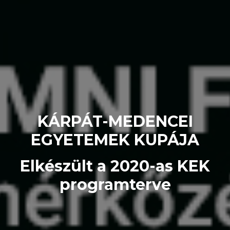
KÁRPÁT-MEDENCEI
EGYETEMEK KUPÁJA
Elkészült a 2020-as KEK
programterve