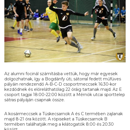
Az alumni focinál számításba vettük, hogy már egyesek
dolgozhatnak, így a Bogdánfy úti, sátorral fedett műfüves
pályáin rendezendő A-B-C-D csoportmeccsek 16:30-kor
kezdődnek és előreláthatólag 22 óráig tartanak majd. Az E
csoport tagjai 18:00-22:00 között a Mérnök utcai sporttelep
sátras pályáján csapnak össze.
A kosármeccsek a Tüskecsarnok A és C termében zajlanak
majd 8-21 óra között. A röpiseket a Tüskecsarnok B
termében találhatják meg a kilátogatók 8:00 és 20:30
között.