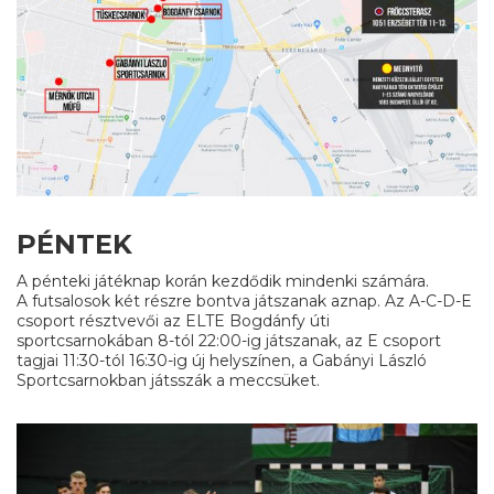
PÉNTEK
A pénteki játéknap korán kezdődik mindenki számára.
A futsalosok két részre bontva játszanak aznap. Az A-C-D-E
csoport résztvevői az ELTE Bogdánfy úti
sportcsarnokában 8-tól 22:00-ig játszanak, az E csoport
tagjai 11:30-tól 16:30-ig új helyszínen, a Gabányi László
Sportcsarnokban játsszák a meccsüket.