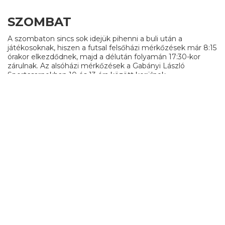
SZOMBAT
A szombaton sincs sok idejük pihenni a buli után a
játékosoknak, hiszen a futsal felsőházi mérkőzések már 8:15
órakor elkezdődnek, majd a délután folyamán 17:30-kor
zárulnak. Az alsóházi mérkőzések a Gabányi László
Sportcsarnokban 10 és 13 óra között kerülnek
megrendezésre.
Az alumni focisok 8-tól 9:30-ig folytatják a
csoportmérkőzéseket, majd 9:30-tól 15:30-ig a rájátszás
következik, ahol eldől ki lesz az idei bajnok.