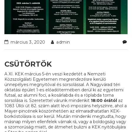
március 3, 2020
admin
CSÜTÖRTÖK
A XI. KEK március 5-én veszi kezdetét a Nemzeti
Közszolgálati Egyetemen megrendezésre kerülő
ünnepélyes megnyitóval és sorsolással. A Nagyvárad téri
oktatási épület 1-es előadótermében derül ki az egyetemi
futsal, az alumni foci, a kosárlabda és a röplabda torna
sorsolása is. Szeretettel várunk mindenkit
18:00 órától
az
1083 Üllői út 82. szám alatt lévő impozáns helyszínre, ahol a
Mayer-pincének köszönhetően az elmaradhatatlan KEK-
borkóstolásra is sor kerül. Miután mindenki megtudta, hogy
másnap milyen ellenfelek várnak rá, vagy a boldogság vagy
a szomorúság miatt, de átmehet bulizni a KEK nyitóbulijára