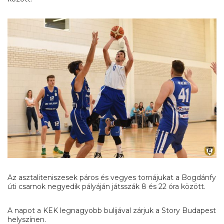
Az asztaliteniszesek páros és vegyes tornájukat a Bogdánfy
úti csarnok negyedik pályáján játsszák 8 és 22 óra között.
A napot a KEK legnagyobb bulijával zárjuk a Story Budapest
helyszínen.