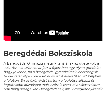
Beregdédai Boksziskola
A Beregdédai Gimnázium egyik tanárának az ötlete volt a
boksziskola:
„Már sokat járt a fejemben egy olyan gondolat,
hogy jó lenne, ha a beregdédai gyerekeknek lehetőségük
lenne valamilyen önvédelmi sportot elsajátítani itt helyben,
a faluban. Én az ökölvívást tartom a legletisztultabb, és
leghíresebb küzdősportnak, ezért is esett rá a választásom.
Sok hiányossága van Beregdédának, amik megkönnyítenék
a diákok oktatását, vagy magasabb szintre emelné azt.
Emiatt szeretnének egyre több mindenen változtatni,
ennek egyike a boksziskola is.
Sajnos a megcsappant
létszámba a háború fenyegetettsége is közrejátszik, de