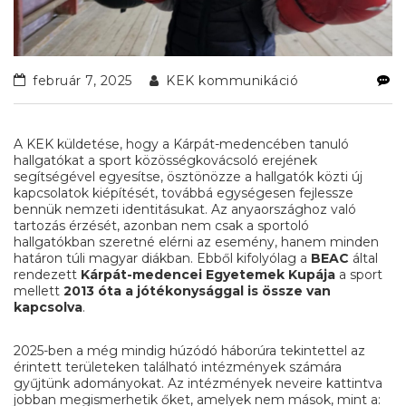
február 7, 2025
KEK kommunikáció
A KEK küldetése, hogy a Kárpát-medencében tanuló
hallgatókat a sport közösségkovácsoló erejének
segítségével egyesítse, ösztönözze a hallgatók közti új
kapcsolatok kiépítését, továbbá egységesen fejlessze
bennük nemzeti identitásukat. Az anyaországhoz való
tartozás érzését, azonban nem csak a sportoló
hallgatókban szeretné elérni az esemény, hanem minden
határon túli magyar diákban. Ebből kifolyólag a
BEAC
által
rendezett
Kárpát-medencei Egyetemek Kupája
a sport
mellett
2013 óta a jótékonysággal is össze van
kapcsolva
.
2025-ben a még mindig húzódó háborúra tekintettel az
érintett területeken található intézmények számára
gyűjtünk adományokat. Az intézmények neveire kattintva
jobban megismerhetik őket, amelyek nem mások, mint a: