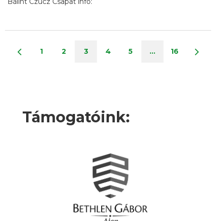
Bálint Czucz Csapat infó:
1
2
3
4
5
…
16
Támogatóink: